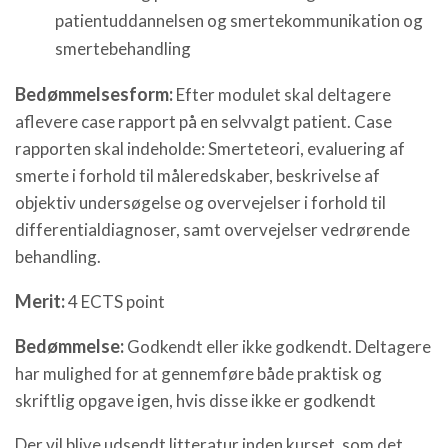
patientuddannelsen og smertekommunikation og
smertebehandling
Bedømmelsesform:
Efter modulet skal deltagere
aflevere case rapport på en selvvalgt patient. Case
rapporten skal indeholde: Smerteteori, evaluering af
smerte i forhold til måleredskaber, beskrivelse af
objektiv undersøgelse og overvejelser i forhold til
differentialdiagnoser, samt overvejelser vedrørende
behandling.
Merit:
4 ECTS point
Bedømmelse:
Godkendt eller ikke godkendt. Deltagere
har mulighed for at gennemføre både praktisk og
skriftlig opgave igen, hvis disse ikke er godkendt
Der vil blive udsendt litteratur inden kurset, som det